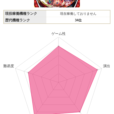
現役稼働機種ランク
現在稼働しておりません
歴代機種ランク
34位