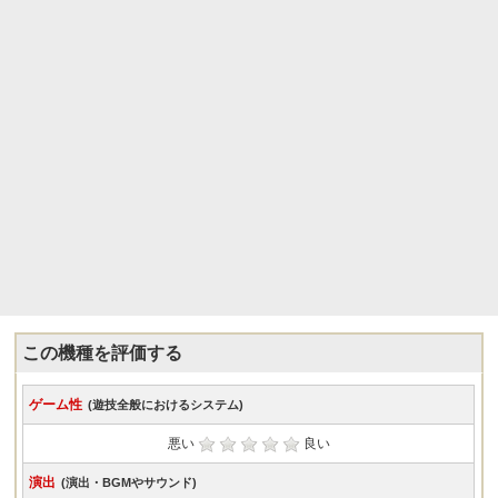
この機種を評価する
ゲーム性
(遊技全般におけるシステム)
悪い
良い
演出
(演出・BGMやサウンド)