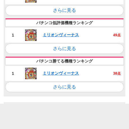
さらに見る
パチンコ低評価機種ランキング
ミリオンヴィーナス
1
49点
さらに見る
パチンコ勝てる機種ランキング
ミリオンヴィーナス
1
38点
さらに見る