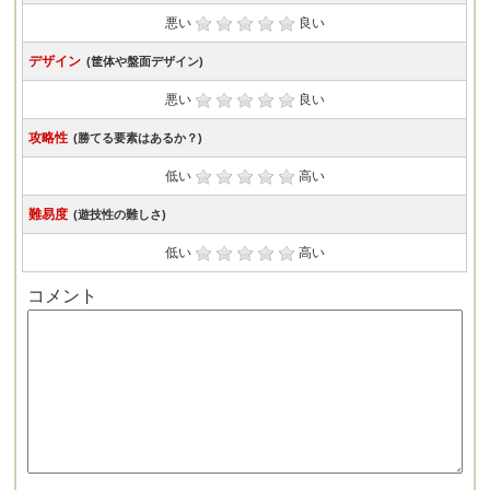
悪い
良い
デザイン
(筐体や盤面デザイン)
悪い
良い
攻略性
(勝てる要素はあるか？)
低い
高い
難易度
(遊技性の難しさ)
低い
高い
コメント