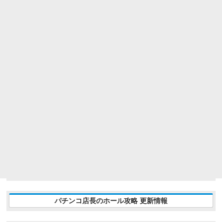
パチンコ店長のホール攻略 更新情報