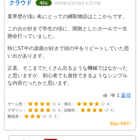
クラウド
42
2018年12月19日 4:23 PM
位
業界歴が浅い私にとっての綱取物語はここからです。
この台が好きで学生の頃に、閑散としたホールで一生
懸命打っていました。
特にST中の楽曲が好きで頭の中をリピートしていた思
い出があります。
正直、そこまでたくさん出るような機械ではなかった
と思いますが、初心者でも遊技できるようなシンプル
な内容だったかと思います。
1
返信
ゲーム性：
4
演出：
4
デザイン：
4
攻略性：
4
難易度：
3
35pt GET!