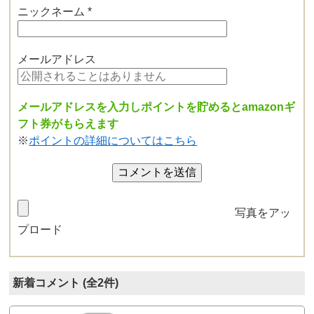
ニックネーム
*
メールアドレス
メールアドレスを入力しポイントを貯めるとamazonギ
フト券がもらえます
※
ポイントの詳細についてはこちら
写真をアッ
プロード
新着コメント (全2件)