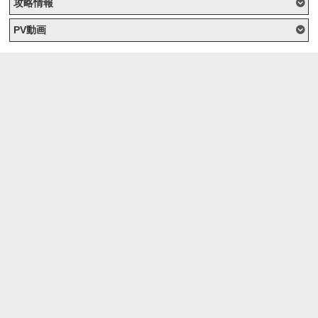
攻略情報
PV動画