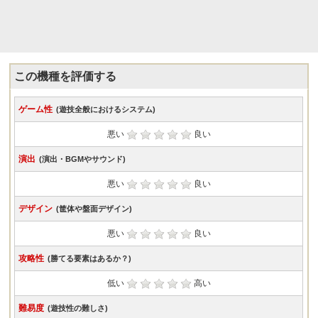
この機種を評価する
ゲーム性
(遊技全般におけるシステム)
悪い
良い
演出
(演出・BGMやサウンド)
悪い
良い
デザイン
(筐体や盤面デザイン)
悪い
良い
攻略性
(勝てる要素はあるか？)
低い
高い
難易度
(遊技性の難しさ)