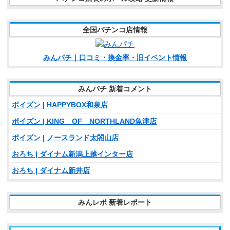
全国パチンコ店情報
みんパチ｜口コミ・換金率・旧イベント情報
みんパチ 新着コメント
ポイズン | HAPPYBOX和泉店
ポイズン | KING OF NORTHLAND魚津店
ポイズン | ノースランド太閤山店
おろち | ダイナム新潟上越インター店
おろち | ダイナム新井店
みんレポ 新着レポート