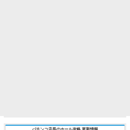
パチンコ店長のホール攻略 更新情報