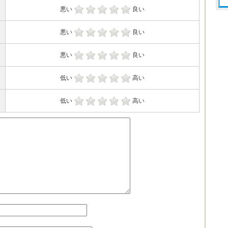
悪い
良い
悪い
良い
悪い
良い
低い
高い
低い
高い