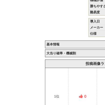
機種評価
勝ちやす
難易度
導入日
メーカー
仕様
基本情報
大当り確率・機械割
投稿画像ラ
0
1位