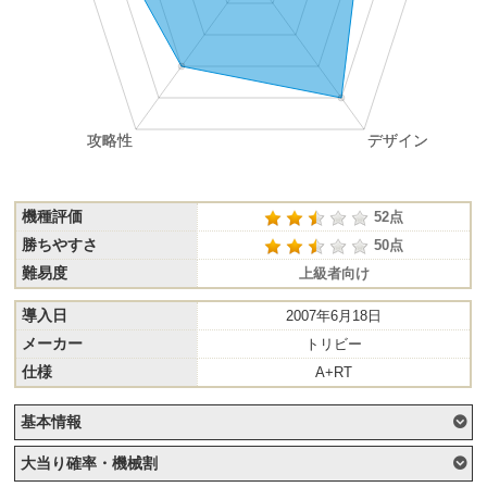
機種評価
52点
勝ちやすさ
50点
難易度
上級者向け
導入日
2007年6月18日
メーカー
トリビー
仕様
A+RT
基本情報
大当り確率・機械割