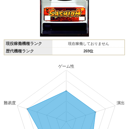
現役稼働機種ランク
現在稼働しておりません
歴代機種ランク
269位