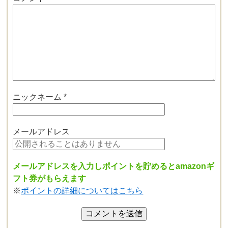
ニックネーム
*
メールアドレス
メールアドレスを入力しポイントを貯めるとamazonギ
フト券がもらえます
※
ポイントの詳細についてはこちら