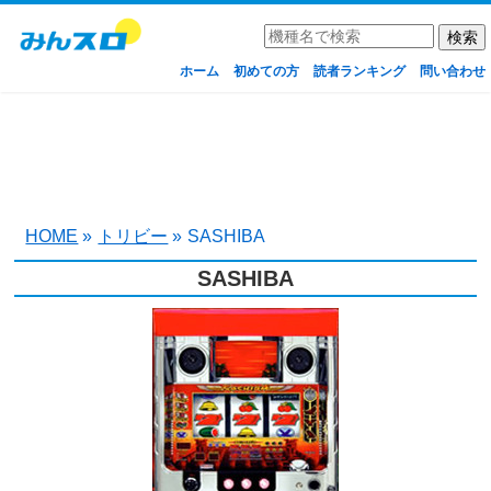
ホーム
初めての方
読者ランキング
問い合わせ
HOME
»
トリビー
»
SASHIBA
SASHIBA