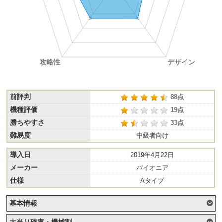
前評判
88点
機種評価
19点
勝ちやすさ
33点
難易度
中級者向け
導入日
2019年4月22日
メーカー
パイオニア
仕様
Aタイプ
基本情報