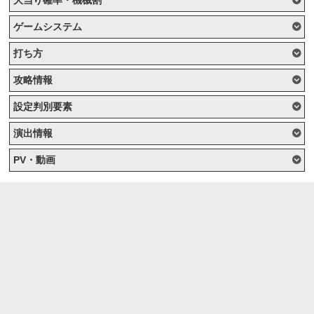
大当り確率・機械割
ゲームシステム
打ち方
攻略情報
設定判別要素
演出情報
PV・動画