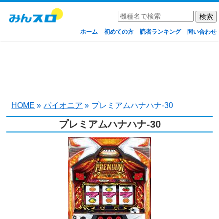
ホーム
初めての方
読者ランキング
問い合わせ
HOME
»
パイオニア
»
プレミアムハナハナ-30
プレミアムハナハナ-30