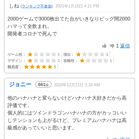
しね
2021年1月15日 4:21 PM
(ランキング不参加)
2000ゲームで3000枚出てた台がいきなりビッグ間2000
ハマって全飲まれ。
開発者コロナで死んで
1
返信
ゲーム性：
1
演出：
1
デザイン：
1
攻略性：
1
難易度：
5
ジョニー
661
2020年12月21日 3:18 AM
位
他のハナハナと変らないけどハナハナ大好きだから高
評価です。
個人的にはツインドラゴンハナハナの方がカッコいい
しテンションも上がるけど、プレミアムハナハナは高
級感があっていいと思います。