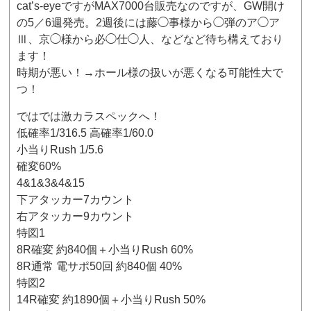
cat’s-eyeですがMAX7000台販売なのですが、GW開け
の5／6週発売。2週後には藤◯事様から◯弾のア◯ア
Ⅲ、京◯様から必◯仕◯人、などなど待ち構えており
ます！
時期が悪い！→ホール様の扱いが悪くなる可能性大で
つ！
ではでは激カラスペックへ！
低確率1/316.5 高確率1/60.0
小当りRush 1/5.6
確変60%
4&1&3&4&15
下アタッカー7カウント
右アタッカー9カウント
特図1
8R確変 約840個＋小当りRush 60%
8R通常 電サポ50回 約840個 40%
特図2
14R確変 約1890個＋小当りRush 50%