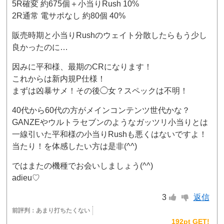
5R確変 約675個＋小当りRush 10%
2R通常 電サポなし 約80個 40%
販売時期と小当りRushのウェイト分散したらもう少し
良かったのに…
因みに平和様、最期のCRになります！
これからは新内規P仕様！
まずは凶暴サメ！その後◯女？スペックは不明！
40代から60代の方がメインコンテンツ世代かな？
GANZEやウルトラセブンのようなガッツリ小当りとは
一線引いた平和様の小当りRushも悪くはないですよ！
当たり！を体感したい方は是非(^^)
ではまたの機種でお会いしましょう(^^)
adieu♡
3
返信
前評判：
あまり打ちたくない
192pt GET!