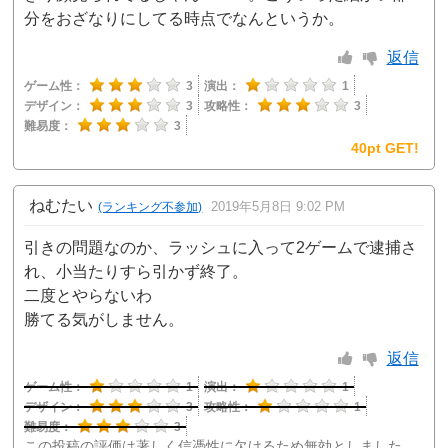
分をおざなりにしてる時点でなんというか。
返信
ゲーム性：
3
演出：
1
デザイン：
3
攻略性：
3
難易度：
3
40pt GET!
ねむたい
2019年5月8日 9:02 PM
(ランキング不参加)
引きの問題なのか、ラッシュに入って2ゲームで逮捕さ
れ、小当たりすら引かず終了。
二度とやらないわ
勝てる気がしません。
返信
ゲーム性：
1
演出：
1
デザイン：
3
攻略性：
1
難易度：
3
この投稿の評価は著しく信憑性に欠けるため無効としました