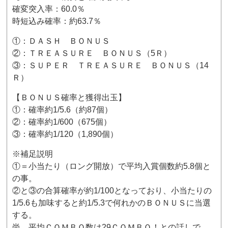
確変突入率：60.0％
時短込み確率：約63.7％
①：ＤＡＳＨ ＢＯＮＵＳ
②：ＴＲＥＡＳＵＲＥ ＢＯＮＵＳ（5Ｒ）
③：ＳＵＰＥＲ ＴＲＥＡＳＵＲＥ ＢＯＮＵＳ（14
Ｒ）
【ＢＯＮＵＳ確率と獲得出玉】
①：確率約1/5.6（約87個）
②：確率約1/600（675個）
③：確率約1/120（1,890個）
※補足説明
①＝小当たり（ロング開放）で平均入賞個数約5.8個と
の事。
②と③の合算確率が約1/100となっており、小当たりの
1/5.6も加味すると約1/5.3で何れかのＢＯＮＵＳに当選
する。
尚、平均ＣＯＭＢＯ数は29ＣＯＭＢＯ！との話しで