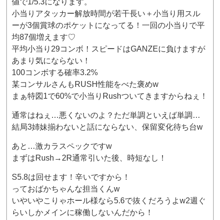
値で1/5.3になります。
小当りアタッカー解放時間が若干長い＋小当り用スル
ーが3個賞球のポケットになってる！一回の小当りで平
均87個増えます♡
平均小当り29コンボ！スピードはGANZEに負けますが
あまり気にならない！
100コンボする確率3.2%
某コンサルさんもRUSH性能をべた褒めw
まぁ特図1で60%で小当りRushついてきますからねぇ！
通常はねぇ…悪くないのよ？ただ単調といえば単調…
結局3姉妹揃わないと話にならない、保留変化待ち台w
あと…激カラスペックですw
まずはRush→2R通常引いた後、時短なし！
S5.8は回せます！辛いですから！
っておばかちゃんな担当くんw
いやいやこりゃホール様なら5.6で抜くだろうよw2週ぐ
らいしかメインに稼働しないんだから！