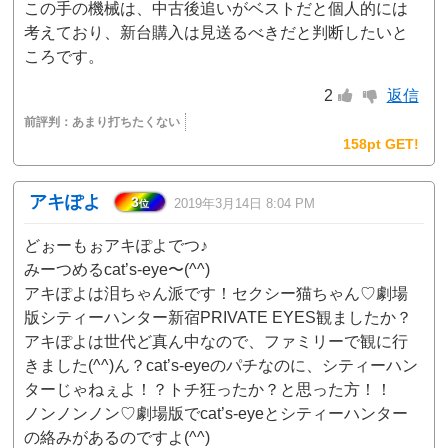
この手の機械は、中古後追いがベストだと個人的には
考えており、新台購入は見送るべきだと判断したいと
ころです。
2
返信
前評判：
あまり打ちたくない
158pt GET!
アキぽよ
3
2019年3月14日 8:04 PM
位
どぉーもぉアキぽよでつ♪
みーつめるcat’s-eye〜(^^)
アキぽよは泪ちゃん派です！セクシー猫ちゃん♡劇場
版シティーハンター新宿PRIVATE EYES観ましたか？
アキぽよは世代ど真ん中なので、ファミリーで観に行
きました(^^)ん？cat’s-eyeのパチなのに、シティーハン
ターじゃねぇよ！？トチ狂ったか？と思った方！！
ノンノンノン♡劇場版でcat’s-eyeとシティーハンター
の絡みがあるのですよ(^^)