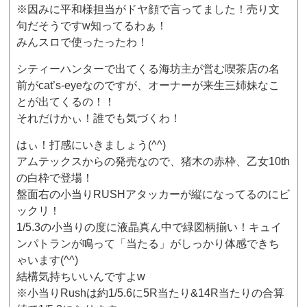
※因みに平和様担当がドヤ顔で言ってました！売り文
句だそうですw知ってるわぁ！
みんスロで使ったったわ！
シティーハンターで出てくる海坊主が営む喫茶店の名
前がcat’s-eyeなのですが、オーナーが来生三姉妹なこ
とが出てくるの！！
それだけかぃ！誰でも気づくわ！
はぃ！打感にいきましょう(^^)
アムテックスからの発売なので、猪木の赤枠、乙女10th
の白枠で登場！
盤面右の小当りRUSHアタッカーが縦になってるのにビ
ックリ！
1/5.3の小当りの度に液晶真ん中で緑図柄揃い！キュイ
ンパトランが鳴って「当たる」がしっかり体感できち
ゃいます(^^)
結構気持ちいいんですよw
※小当りRushは約1/5.6に5R当たり&14R当たりの合算