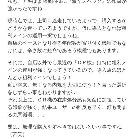
私も、アキぽよ店長同様に『激辛スペック』の印象が
強かったですね…
現時点では、上司も迷走しているようで、購入するか
どうかを迷っているようですが、仮に導入となれば粗
利メインの運用一択でしょうね。
自店のベースとなり得る年配客が寄り付く機種でもな
ければ、辛さ故に短命であろう機種でもあります。
それに、自店以外でも最近の『ＣＲ機』は特に粗利メ
インの運用が強くなってきているので、導入店のほと
んどが粗利メインでしょう！
近い将来、無くなる内規を大切に使う！と言った選択
をしずらい事もわかりますが…
それ以上に、ＣＲ機の在庫処分感も短命に加担してい
る印象が強く、結果ユーザーの離反も早く、釘も閉ま
るの悪循環。。。
要は、無理な購入をすべきではないという事ですね
（苦笑）