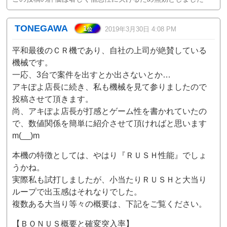
TONEGAWA
1
2019年3月30日 4:08 PM
位
平和最後のＣＲ機であり、自社の上司が絶賛している
機械です。
一応、3台で案件を出すとか出さないとか…
アキぽよ店長に続き、私も機械を見て参りましたので
投稿させて頂きます。
尚、アキぽよ店長が打感とゲーム性を書かれていたの
で、数値関係を簡単に紹介させて頂ければと思います
m(__)m
本機の特徴としては、やはり『ＲＵＳＨ性能』でしょ
うかね。
実際私も試打しましたが、小当たりＲＵＳＨと大当り
ループで出玉感はそれなりでした。
複数ある大当り等々の概要は、下記をご覧ください。
【ＢＯＮＵＳ概要と確変突入率】