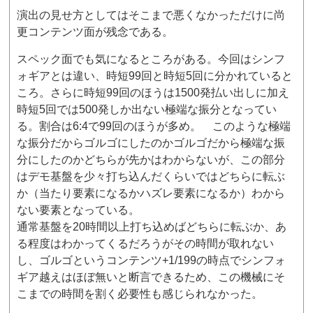
演出の見せ方としてはそこまで悪くなかっただけに尚
更コンテンツ面が残念である。
スペック面でも気になるところがある。今回はシンフ
ォギアとは違い、時短99回と時短5回に分かれていると
ころ。さらに時短99回のほうは1500発払い出しに加え
時短5回では500発しか出ない極端な振分となってい
る。割合は6:4で99回のほうが多め。 このような極端
な振分だからゴルゴにしたのかゴルゴだから極端な振
分にしたのかどちらが先かはわからないが、この部分
はデモ基盤を少々打ち込んだくらいではどちらに転ぶ
か（当たり要素になるかハズレ要素になるか）わから
ない要素となっている。
通常基盤を20時間以上打ち込めばどちらに転ぶか、あ
る程度はわかってくるだろうがその時間が取れない
し、ゴルゴというコンテンツ+1/199の時点でシンフォ
ギア越えはほぼ無いと断言できるため、この機械にそ
こまでの時間を割く必要性も感じられなかった。