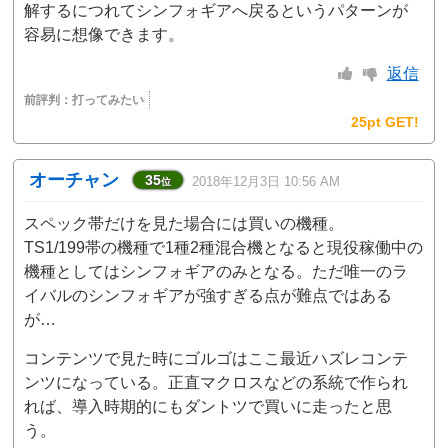
解するにつれてシンフォギアへ戻るというパターンが
容易に想像できます。
返信
前評判：
打ってみたい
25pt GET!
オーチャン
35
2018年12月3日 10:56 AM
位
スペック帯だけを見た場合には買いの機種。
TS1/199帯の機種で1種2種混合機となると現役稼働中の
機種としてはシンフォギアのみとなる。ただ唯一のラ
イバルのシンフォギアが強すぎる点が難点ではある
が…
コンテンツで見た時にゴルゴはここ最近ハズレコンテ
ンツになっている。正直マクロスなどの系統で作られ
れば、導入時期的にもダントツで買いに走ったと思
う。