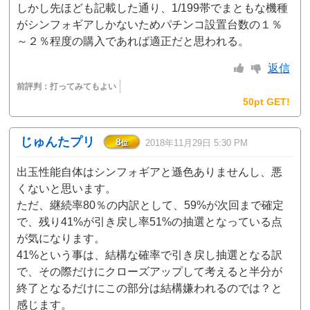
しかし先ほども記載した通り、1/199帯でまともな機種
がシンフォギアしかないためパチンコ設置台数の１％
～２％程度の購入であれば適正だと思われる。
返信
前評判：
打ってみてもよい
50pt GET!
じゅんたプリ
8
2018年11月29日 5:30 PM
位
出玉性能自体はシンフォギアと遜色ありませんし、悪
くないと思います。
ただ、継続率80％の内訳として、59%が次回まで確定
で、残り41%が引き戻し率51%の抽選となっている点
が気になります。
41%という事は、結構な確率で引き戻し抽選となる訳
で、その際だけにクローズアップして考えると半分が
終了となるだけにこの部分は結構嫌われるのでは？と
感じます。