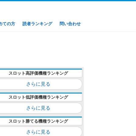
めての方
読者ランキング
問い合わせ
スロット高評価機種ランキング
さらに見る
スロット低評価機種ランキング
さらに見る
スロット勝てる機種ランキング
さらに見る