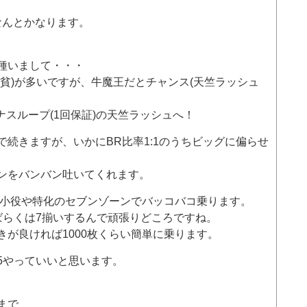
構なんとかなります。
種いまして・・・
貧)が多いですが、牛魔王だとチャンス(天竺ラッシュ
ナスループ(1回保証)の天竺ラッシュへ！
続きますが、いかにBR比率1:1のうちビッグに偏らせ
ンをバンバン吐いてくれます。
ア小役や特化のセブンゾーンでバッコバコ乗ります。
ばらくは7揃いするんで頑張りどころですね。
が良ければ1000枚くらい簡単に乗ります。
5やっていいと思います。
まで