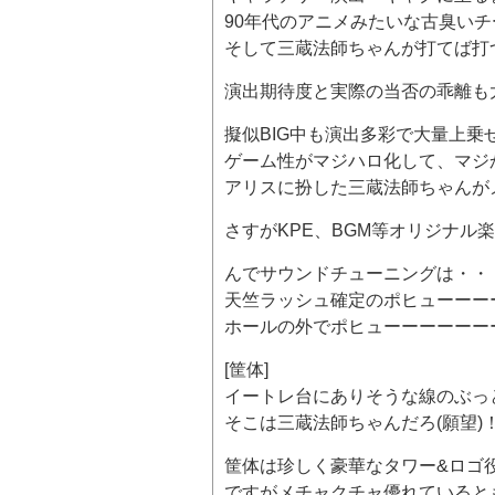
90年代のアニメみたいな古臭い
そして三蔵法師ちゃんが打てば打つ
演出期待度と実際の当否の乖離も
擬似BIG中も演出多彩で大量上乗
ゲーム性がマジハロ化して、マジ
アリスに扮した三蔵法師ちゃんがメ
さすがKPE、BGM等オリジナル
んでサウンドチューニングは・・
天竺ラッシュ確定のポヒューーー
ホールの外でポヒューーーーーー
[筐体]
イートレ台にありそうな線のぶっ
そこは三蔵法師ちゃんだろ(願望)
筐体は珍しく豪華なタワー&ロゴ
ですがメチャクチャ優れていると