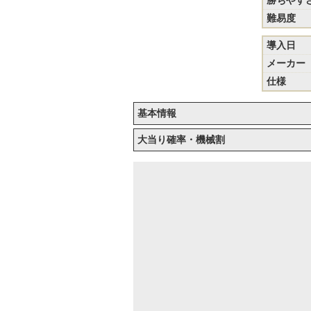
勝ちやす
難易度
導入日
メーカー
仕様
基本情報
大当り確率・機械割