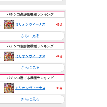
パチンコ高評価機種ランキング
ミリオンヴィーナス
1
49点
さらに見る
パチンコ低評価機種ランキング
ミリオンヴィーナス
1
49点
さらに見る
パチンコ勝てる機種ランキング
ミリオンヴィーナス
1
38点
さらに見る