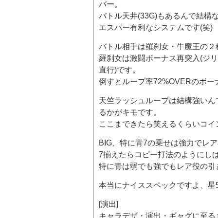
バー。
バトル天井(33G)もあるんで結
エスパー有利なシステムです(笑)
バトル相手は羅刹女・牛魔王の２
羅刹女は激闘ボーナス再突入(ジリ
直行)です。
倒すとループ率72%OVERのボー
天竺ラッシュループは結構強いんで
るかがキモです。
ここまできたら笑えるくらいコイ
BIG、特に青7の乗せは強力でレ
7揃えたらコピー打法のようにし
特に青は弱でも強でもレア役の引き
本当にナイススペックですよ、星
[演出]
キャラデザ・演出・ギャグに至る