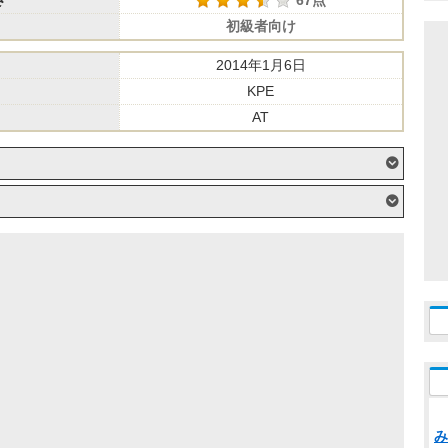
さ
67点
初級者向け
2014年1月6日
KPE
AT
み