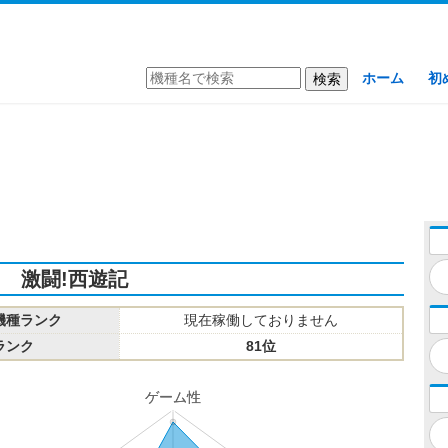
ホーム
初
激闘!西遊記
機種ランク
現在稼働しておりません
ランク
81位