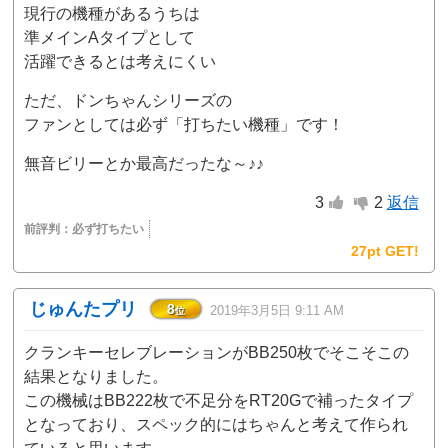
現行の機種があるうちは
準メインAタイプとして
活躍できるとは考えにくい
ただ、ドンちゃんシリーズの
ファンとしては必ず「打ちたい機種」です！
無音ビリーとか最高だったな～♪♪
3
2
返信
前評判：
必ず打ちたい
27pt GET!
じゅんたプリ
8
2019年3月5日 9:11 AM
位
クランキーセレブレーションがBB250枚でそこそこの
結果となりました。
この機械はBB222枚で不足分をRT20Gで補ったタイプ
となっており、スペック的にはちゃんと考えて作られ