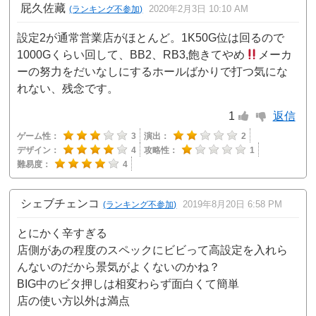
屁久佐藏
2020年2月3日 10:10 AM
(ランキング不参加)
設定2が通常営業店がほとんど。1K50G位は回るので
1000Gくらい回して、BB2、RB3,飽きてやめ
メーカ
ーの努力をだいなしにするホールばかりで打つ気にな
れない、残念です。
1
返信
ゲーム性：
3
演出：
2
デザイン：
4
攻略性：
1
難易度：
4
シェブチェンコ
2019年8月20日 6:58 PM
(ランキング不参加)
とにかく辛すぎる
店側があの程度のスペックにビビって高設定を入れら
んないのだから景気がよくないのかね？
BIG中のビタ押しは相変わらず面白くて簡単
店の使い方以外は満点