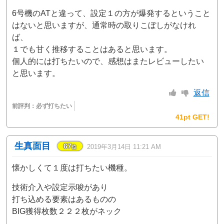
6号機のATと違って、設定１の方が爆発するということ
はないと思いますが、通常時の取りこぼしがなけれ
ば、
１でも甘く推移することはあると思います。
個人的には打ちたいので、感想はまたレビューしたい
と思います。
返信
前評判：
必ず打ちたい
41pt GET!
生真面目
67
2019年3月14日 11:21 AM
位
懐かしくて１度は打ちたい機種。
技術介入や設定示唆があり
打ち込める要素はあるものの
BIG獲得枚数２２２枚がネック