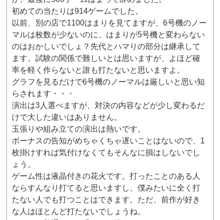
初めての当たりは914ゲームでした。
以前、別の店で1100はまりを見てますが、6号機のノー
マルは枚数が少ないのに、はまりが5号機と変わらない
のはおかしいでしょ？先代とハマりの部分は継承して
ます。試験の関係で難しいとは思いますが、よほど確
率を軽く作らないと誰も打たないと思いますよ。
グラフを見るだけで6号機のノーマルは厳しいと思い知
らされます・・・
演出は3人選べますが、対決の内容などが少し変わるだ
けで大した違いはありません。
玉張りや組み立ての演出は熱いです。
ボーナスの告知がめちゃくちゃ遅いことはないので、1
枚掛けすれば気付けなくてもそんなに損はしないでし
ょう。
ゲーム性は液晶付きの花火です。打ったことのある人
ならすんなり打てると思いますし、僕みたいに全く打
たない人でも打つことはできます。ただ、前作が好き
な人はほとんど打たないでしょうね。