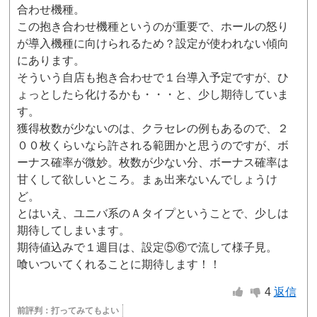
合わせ機種。
この抱き合わせ機種というのが重要で、ホールの怒り
が導入機種に向けられるため？設定が使われない傾向
にあります。
そういう自店も抱き合わせで１台導入予定ですが、ひ
ょっとしたら化けるかも・・・と、少し期待していま
す。
獲得枚数が少ないのは、クラセレの例もあるので、２
００枚くらいなら許される範囲かと思うのですが、ボ
ーナス確率が微妙。枚数が少ない分、ボーナス確率は
甘くして欲しいところ。まぁ出来ないんでしょうけ
ど。
とはいえ、ユニバ系のＡタイプということで、少しは
期待してしまいます。
期待値込みで１週目は、設定⑤⑥で流して様子見。
喰いついてくれることに期待します！！
4
返信
前評判：
打ってみてもよい