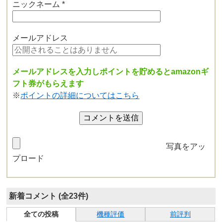
ニックネーム
*
メールアドレス
メールアドレスを入力しポイントを貯めるとamazonギ
フト券がもらえます
※
ポイントの詳細についてはこちら
写真をアッ
プロード
新着コメント (全23件)
全ての投稿
機種評価
前評判