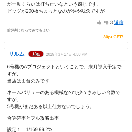
が一度くらいは打ちたいなという感じです。
ビッグが200枚ちょっとなのがやや残念ですが
3
返信
前評判：
打ってみてもよい
30pt GET!
リルム
13
2019年3月17日 4:58 PM
位
6号機のAプロジェクトということで、来月導入予定で
すが、
当店は１台のみです。
ネームバリューのある機械なので少々さみしい台数で
すが、
5号機がまだある以上仕方ないでしょう。
合算確率とフル攻略出率
設定１ 1/169 99.2%