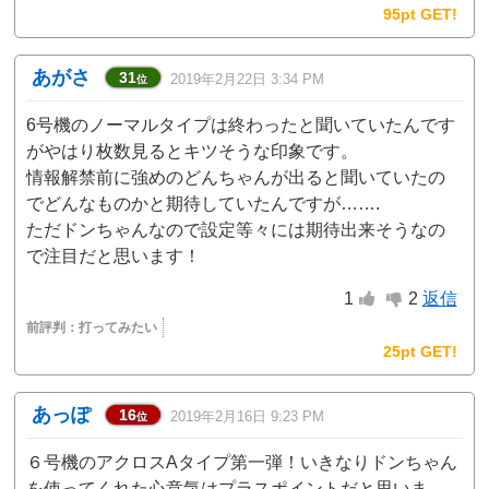
95pt GET!
あがさ
31
2019年2月22日 3:34 PM
位
6号機のノーマルタイプは終わったと聞いていたんです
がやはり枚数見るとキツそうな印象です。
情報解禁前に強めのどんちゃんが出ると聞いていたの
でどんなものかと期待していたんですが…….
ただドンちゃんなので設定等々には期待出来そうなの
で注目だと思います！
1
2
返信
前評判：
打ってみたい
25pt GET!
あっぽ
16
2019年2月16日 9:23 PM
位
６号機のアクロスAタイプ第一弾！いきなりドンちゃん
を使ってくれた心意気はプラスポイントだと思いま