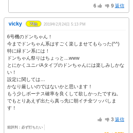
6
9
返信
vicky
73
2019年2月24日 5:13 PM
位
6号機のドンちゃん！
今までドンちゃん系はすごく楽しませてもらった(^^)
特に緑ドン系には！
ドンちゃん祭りはちょっと…www
とにかくユニバAタイプのドンちゃんには楽しみしかな
い！
設定に関しては…
かなり厳しいのではないかと思います！
もう少しボーナス確率を良くして欲しかったですね。
でもとりあえず出たら真っ先に朝イチ全ツッパしま
す！
3
返信
前評判：
必ず打ちたい