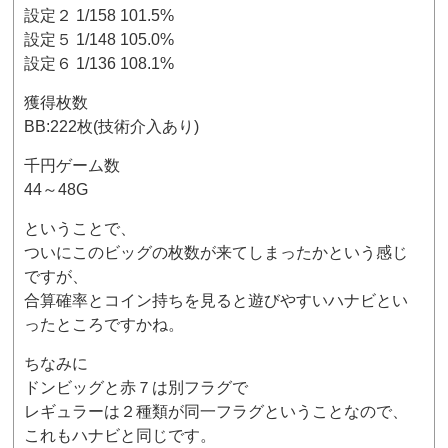
設定２ 1/158 101.5%
設定５ 1/148 105.0%
設定６ 1/136 108.1%
獲得枚数
BB:222枚(技術介入あり)
千円ゲーム数
44～48G
ということで、
ついにこのビッグの枚数が来てしまったかという感じ
ですが、
合算確率とコイン持ちを見ると遊びやすいハナビとい
ったところですかね。
ちなみに
ドンビッグと赤７は別フラグで
レギュラーは２種類が同一フラグということなので、
これもハナビと同じです。