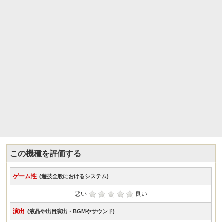
この機種を評価する
ゲーム性
(遊技全般におけるシステム)
悪い
良い
演出
(液晶や出目演出・BGMやサウンド)