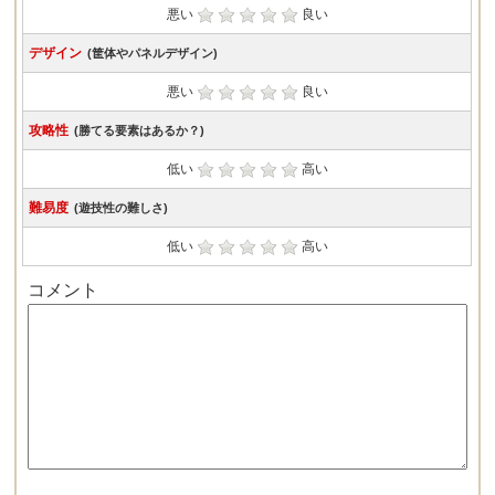
悪い
良い
デザイン
(筐体やパネルデザイン)
悪い
良い
攻略性
(勝てる要素はあるか？)
低い
高い
難易度
(遊技性の難しさ)
低い
高い
コメント