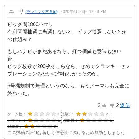
ユーリ
2020年6月28日 12:48 PM
(ランキング不参加)
ビッグ間1800ハマリ
有利区間抽選に当選しないと、ビッグ抽選しないとか
の仕組み？
もしハナビがまだあるなら、打つ価値も意味も無い
台。
ビッグ枚数が200枚そこらなら、せめてクランキーセレ
ブレーションみたいに作れなかったのか。
6号機規制で無理というのなら、もうノーマルも完全に
終わった。
2
2
返信
ゲーム性：
1
演出：
2
デザイン：
1
攻略性：
1
難易度：
2
この投稿の評価は著しく信憑性に欠けるため無効としました