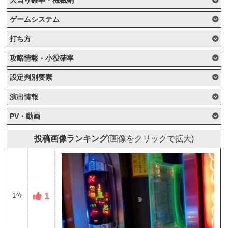
大当り確率・機械割
ゲームシステム
打ち方
攻略情報・小役確率
設定判別要素
演出情報
PV・動画
投稿画像ランキング
(画像をクリックで拡大)
1
1位