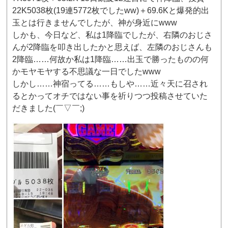
22K5038枚(19連5772枚でしたww)＋69.6Kと爆発的出
玉とは行きませんでしたが、神が身近にwww
しかも、今日など、私は1降臨でしたが、右隣のおじさ
んが2降臨を叩き出したかと思えば、左隣のおじさんも
2降臨……何故か私は1降臨……出玉で勝ったものの何
かモヤモヤする不思議な一日でしたwww
しかし……神宿ってる……もしや……近々天に召され
るとかってオチではない事を祈りつつ投稿させていた
だきました(￣▽￣;)