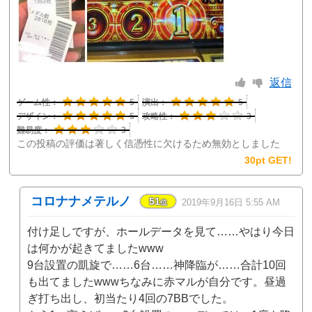
返信
ゲーム性：
5
演出：
5
デザイン：
5
攻略性：
3
難易度：
3
この投稿の評価は著しく信憑性に欠けるため無効としました
30pt GET!
コロナナメテルノ
51
2019年9月16日 5:55 AM
位
付け足しですが、ホールデータを見て……やはり今日
は何かが起きてましたwww
9台設置の凱旋で……6台……神降臨が……合計10回
も出てましたwwwちなみに赤マルが自分です。昼過
ぎ打ち出し、初当たり4回の7BBでした。