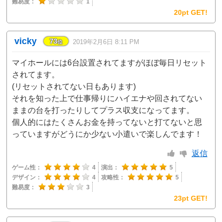
難易度：
1
20pt GET!
vicky
73
2019年2月6日 8:11 PM
位
マイホールには6台設置されてますがほぼ毎日リセット
されてます。
(リセットされてない日もあります)
それを知った上で仕事帰りにハイエナや回されてない
ままの台を打ったりしてプラス収支になってます。
個人的にはたくさんお金を持ってないと打てないと思
っていますがどうにか少ない小遣いで楽しんでます！
返信
ゲーム性：
4
演出：
5
デザイン：
4
攻略性：
5
難易度：
3
23pt GET!