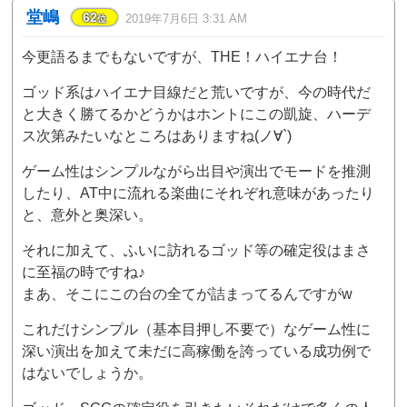
堂嶋
62
2019年7月6日 3:31 AM
位
今更語るまでもないですが、THE！ハイエナ台！
ゴッド系はハイエナ目線だと荒いですが、今の時代だ
と大きく勝てるかどうかはホントにこの凱旋、ハーデ
ス次第みたいなところはありますね(ノ∀`)
ゲーム性はシンプルながら出目や演出でモードを推測
したり、AT中に流れる楽曲にそれぞれ意味があったり
と、意外と奥深い。
それに加えて、ふいに訪れるゴッド等の確定役はまさ
に至福の時ですね♪
まあ、そこにこの台の全てが詰まってるんですがw
これだけシンプル（基本目押し不要で）なゲーム性に
深い演出を加えて未だに高稼働を誇っている成功例で
はないでしょうか。