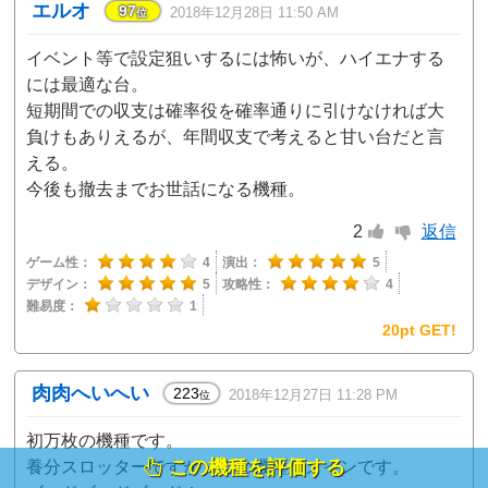
エルオ
97
2018年12月28日 11:50 AM
位
イベント等で設定狙いするには怖いが、ハイエナする
には最適な台。
短期間での収支は確率役を確率通りに引けなければ大
負けもありえるが、年間収支で考えると甘い台だと言
える。
今後も撤去までお世話になる機種。
2
返信
ゲーム性：
4
演出：
5
デザイン：
5
攻略性：
4
難易度：
1
20pt GET!
肉肉へいへい
223
2018年12月27日 11:28 PM
位
初万枚の機種です。
この機種を評価する
養分スロッターですが、この機種がメインです。