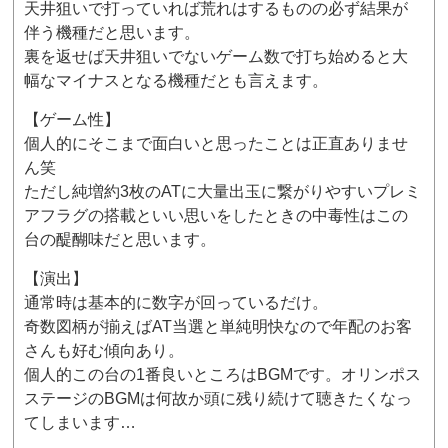
天井狙いで打っていれば荒れはするものの必ず結果が
伴う機種だと思います。
裏を返せば天井狙いでないゲーム数で打ち始めると大
幅なマイナスとなる機種だとも言えます。
【ゲーム性】
個人的にそこまで面白いと思ったことは正直ありませ
ん笑
ただし純増約3枚のATに大量出玉に繋がりやすいプレミ
アフラグの搭載といい思いをしたときの中毒性はこの
台の醍醐味だと思います。
【演出】
通常時は基本的に数字が回っているだけ。
奇数図柄が揃えばAT当選と単純明快なので年配のお客
さんも好む傾向あり。
個人的この台の1番良いところはBGMです。オリンポス
ステージのBGMは何故か頭に残り続けて聴きたくなっ
てしまいます…