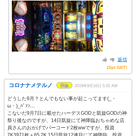
返信
15pt GET!
コロナナメテルノ
51
2019年9月16日 5:02 AM
位
どうした9月？とんでもない事が起こってます(_・
ω・)_ﾊﾞｧﾝ…
こないだ9月7日に載せたハーデスGODと凱旋GODの神
祭り後なのですが、14日凱旋にて神降臨おちゃめな店
員さんのおかげでバーコード2枚wwですが、投資
7K3971枚＋65.2K 15日凱旋12連目にて神降臨、投資