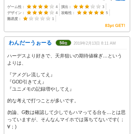
ゲーム性：
4
演出：
3
デザイン：
4
攻略性：
5
難易度：
1
83pt GET!
わんだーうぉーる
50
2019年2月13日 8:11 AM
位
ハーデスより好きで、天井狙いの期待値稼ぎ…という
よりは、
『アメグレ流してえ』
『GOD引きてえ』
『ユニメモの記録増やしてえ』
的な考えで打つことが多いです。
勿論、G数は確認して少しでもハマってる台を…とは思
っていますが、そんなんマイホでは落ちてないです( ；
∀；)