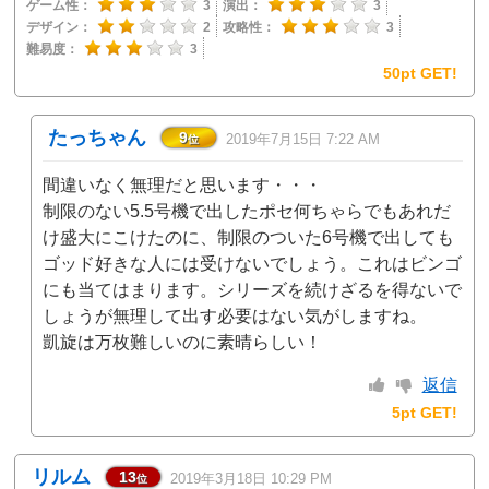
ゲーム性：
3
演出：
3
デザイン：
2
攻略性：
3
難易度：
3
50pt GET!
たっちゃん
9
2019年7月15日 7:22 AM
位
間違いなく無理だと思います・・・
制限のない5.5号機で出したポセ何ちゃらでもあれだ
け盛大にこけたのに、制限のついた6号機で出しても
ゴッド好きな人には受けないでしょう。これはビンゴ
にも当てはまります。シリーズを続けざるを得ないで
しょうが無理して出す必要はない気がしますね。
凱旋は万枚難しいのに素晴らしい！
返信
5pt GET!
リルム
13
2019年3月18日 10:29 PM
位