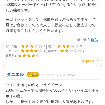
5000枚オーバーでやっぱり赤字になるという運用が難
しい機種です。
毎日リセットをして、稼働を狙うのもありですが、当
店は少台数ですので大人しく貯金箱として撤去までの
時間を過ごしもらおうと思います。
1
返信
ゲーム性：
3
演出：
3
デザイン：
4
攻略性：
2
難易度：
4
31pt GET!
ダニエル
5
2019年2月17日 12:54 AM
位
ハイエナ向けの台というイメージ
700ゲームからでも期待値が3000円というハイエナホイ
ホイの台。
しかし、稼働も高く未だに根強い人気がある台です。