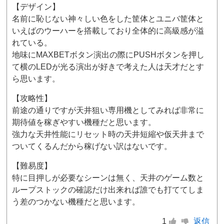
【デザイン】
名前に恥じない神々しい色をした筐体とユニバ筐体と
いえばのウーハーを搭載しており全体的に高級感が溢
れている。
地味にMAXBETボタン演出の際にPUSHボタンを押し
て横のLEDが光る演出が好きで考えた人は天才だとす
ら思います。
【攻略性】
前途の通りですが天井狙い専用機としてみれば非常に
期待値を稼ぎやすい機種だと思います。
強力な天井性能にリセット時の天井短縮や仮天井まで
ついてくるんだから稼げない訳はないです。
【難易度】
特に目押しが必要なシーンは無く、天井のゲーム数と
ループストックの確認だけ出来れば誰でも打ててしま
う差のつかない機種だと思います。
1
返信