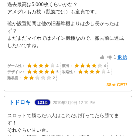
過去最高は5.000枚くらいかな？
アメグレも万枚（凱旋では）も童貞です。
確か設置期間は他の旧基準機よりは少し長かったは
ず？
まだまだマイホではメイン機種なので、撤去前に達成
したいですね。
1
返信
ゲーム性：
4
演出：
4
デザイン：
5
攻略性：
4
難易度：
2
38pt GET!
トドロキ
121
2019年2月9日 12:19 PM
位
スロットで勝ちたい人はこれだけ打ってたら勝てま
す！
それぐらい甘い台。