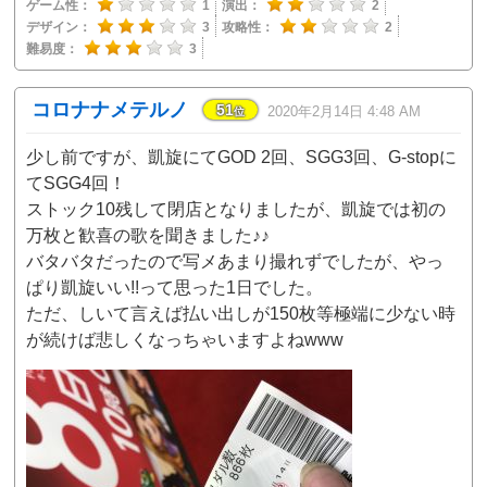
ゲーム性：
1
演出：
2
デザイン：
3
攻略性：
2
難易度：
3
コロナナメテルノ
51
2020年2月14日 4:48 AM
位
少し前ですが、凱旋にてGOD 2回、SGG3回、G-stopに
てSGG4回！
ストック10残して閉店となりましたが、凱旋では初の
万枚と歓喜の歌を聞きました♪♪
バタバタだったので写メあまり撮れずでしたが、やっ
ぱり凱旋いい!!って思った1日でした。
ただ、しいて言えば払い出しが150枚等極端に少ない時
が続けば悲しくなっちゃいますよねwww