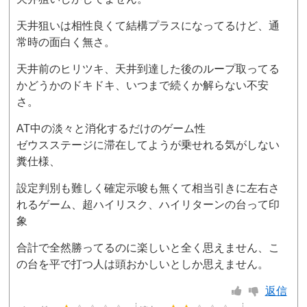
天井狙いは相性良くて結構プラスになってるけど、通
常時の面白く無さ。
天井前のヒリツキ、天井到達した後のループ取ってる
かどうかのドキドキ、いつまで続くか解らない不安
さ。
AT中の淡々と消化するだけのゲーム性
ゼウスステージに滞在してようが乗せれる気がしない
糞仕様、
設定判別も難しく確定示唆も無くて相当引きに左右さ
れるゲーム、超ハイリスク、ハイリターンの台って印
象
合計で全然勝ってるのに楽しいと全く思えません、こ
の台を平で打つ人は頭おかしいとしか思えません。
返信