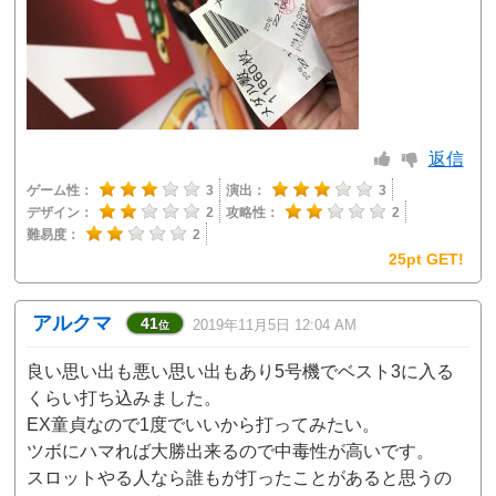
返信
ゲーム性：
3
演出：
3
デザイン：
2
攻略性：
2
難易度：
2
25pt GET!
アルクマ
41
2019年11月5日 12:04 AM
位
良い思い出も悪い思い出もあり5号機でベスト3に入る
くらい打ち込みました。
EX童貞なので1度でいいから打ってみたい。
ツボにハマれば大勝出来るので中毒性が高いです。
スロットやる人なら誰もが打ったことがあると思うの