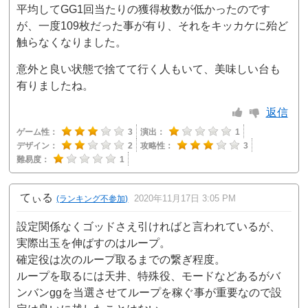
平均してGG1回当たりの獲得枚数が低かったのです
が、一度109枚だった事が有り、それをキッカケに殆ど
触らなくなりました。
意外と良い状態で捨てて行く人もいて、美味しい台も
有りましたね。
返信
ゲーム性：
3
演出：
1
デザイン：
2
攻略性：
3
難易度：
1
てぃる
2020年11月17日 3:05 PM
(ランキング不参加)
設定関係なくゴッドさえ引ければと言われているが、
実際出玉を伸ばすのはループ。
確定役は次のループ取るまでの繋ぎ程度。
ループを取るには天井、特殊役、モードなどあるがバ
ンバンggを当選させてループを稼ぐ事が重要なので設