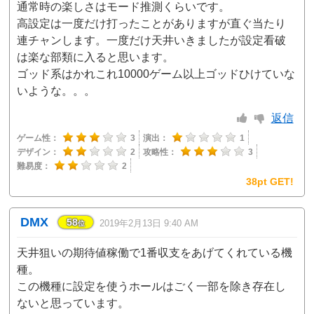
通常時の楽しさはモード推測くらいです。
高設定は一度だけ打ったことがありますが直ぐ当たり
連チャンします。一度だけ天井いきましたが設定看破
は楽な部類に入ると思います。
ゴッド系はかれこれ10000ゲーム以上ゴッドひけていな
いような。。。
返信
ゲーム性：
3
演出：
1
デザイン：
2
攻略性：
3
難易度：
2
38pt GET!
DMX
58
2019年2月13日 9:40 AM
位
天井狙いの期待値稼働で1番収支をあげてくれている機
種。
この機種に設定を使うホールはごく一部を除き存在し
ないと思っています。