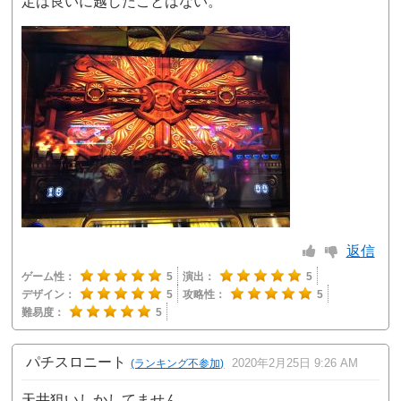
定は良いに越したことはない。
返信
ゲーム性：
5
演出：
5
デザイン：
5
攻略性：
5
難易度：
5
パチスロニート
2020年2月25日 9:26 AM
(ランキング不参加)
天井狙いしかしてません。