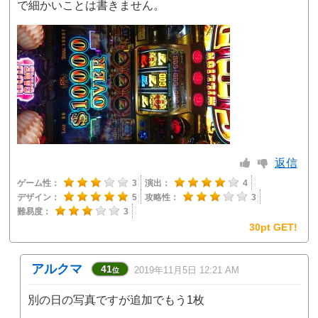
で細かいことは書きません。
返信
ゲーム性：
3
演出：
4
デザイン：
5
攻略性：
3
難易度：
3
30pt GET!
アルクマ
41
2019年11月5日 12:21 AM
位
別の日の写真ですが追加でもう1枚