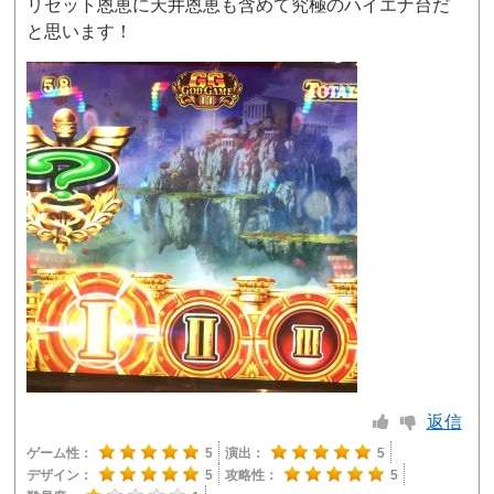
リセット恩恵に天井恩恵も含めて究極のハイエナ台だ
と思います！
返信
ゲーム性：
5
演出：
5
デザイン：
5
攻略性：
5